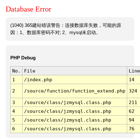
Database Error
(1040) 365建站错误警告：连接数据库失败，可能的原
因：1、数据库密码不对; 2、mysql未启动。
PHP Debug
No.
File
Line
1
/index.php
14
2
/source/function/function_extend.php
324
3
/source/class/jzmysql.class.php
211
4
/source/class/jzmysql.class.php
62
5
/source/class/jzmysql.class.php
94
6
/source/class/jzmysql.class.php
76