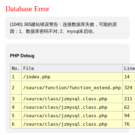
Database Error
(1040) 365建站错误警告：连接数据库失败，可能的原
因：1、数据库密码不对; 2、mysql未启动。
PHP Debug
No.
File
Line
1
/index.php
14
2
/source/function/function_extend.php
324
3
/source/class/jzmysql.class.php
211
4
/source/class/jzmysql.class.php
62
5
/source/class/jzmysql.class.php
94
6
/source/class/jzmysql.class.php
76