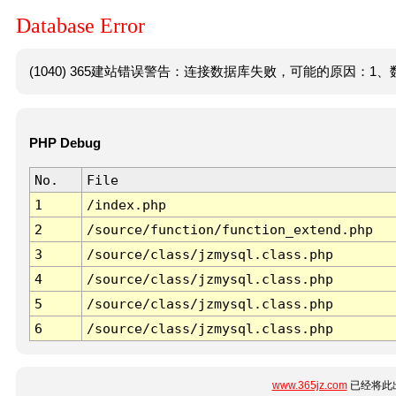
Database Error
(1040) 365建站错误警告：连接数据库失败，可能的原因：1、数
PHP Debug
No.
File
1
/index.php
2
/source/function/function_extend.php
3
/source/class/jzmysql.class.php
4
/source/class/jzmysql.class.php
5
/source/class/jzmysql.class.php
6
/source/class/jzmysql.class.php
www.365jz.com
已经将此