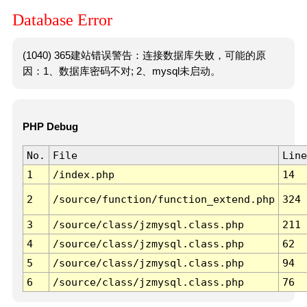
Database Error
(1040) 365建站错误警告：连接数据库失败，可能的原
因：1、数据库密码不对; 2、mysql未启动。
PHP Debug
No.
File
Line
1
/index.php
14
2
/source/function/function_extend.php
324
3
/source/class/jzmysql.class.php
211
4
/source/class/jzmysql.class.php
62
5
/source/class/jzmysql.class.php
94
6
/source/class/jzmysql.class.php
76