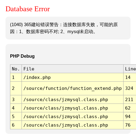
Database Error
(1040) 365建站错误警告：连接数据库失败，可能的原
因：1、数据库密码不对; 2、mysql未启动。
PHP Debug
No.
File
Line
1
/index.php
14
2
/source/function/function_extend.php
324
3
/source/class/jzmysql.class.php
211
4
/source/class/jzmysql.class.php
62
5
/source/class/jzmysql.class.php
94
6
/source/class/jzmysql.class.php
76