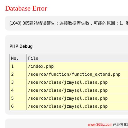
Database Error
(1040) 365建站错误警告：连接数据库失败，可能的原因：1、数
PHP Debug
No.
File
1
/index.php
2
/source/function/function_extend.php
3
/source/class/jzmysql.class.php
4
/source/class/jzmysql.class.php
5
/source/class/jzmysql.class.php
6
/source/class/jzmysql.class.php
www.365jz.com
已经将此