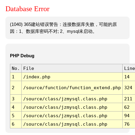
Database Error
(1040) 365建站错误警告：连接数据库失败，可能的原
因：1、数据库密码不对; 2、mysql未启动。
PHP Debug
No.
File
Line
1
/index.php
14
2
/source/function/function_extend.php
324
3
/source/class/jzmysql.class.php
211
4
/source/class/jzmysql.class.php
62
5
/source/class/jzmysql.class.php
94
6
/source/class/jzmysql.class.php
76