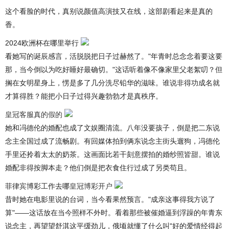
这个看脸的时代，真别说颜值高演技又在线，这部剧看起来是真的
香。
2024欧洲杯在哪里举行
看她写的诞辰感言，活脱脱把日子过赫然了。"年青时总念念着要这要
那，当今倒以为吃好睡好最确切。"这话听着像不像家里父老絮叨？但
搁在女明星身上，愣是多了几分洗尽铅华的滋味。谁说非得功成名就
才算得胜？能把小日子过得兴趣勃勃才是真秩序。
皇冠客服真的假的
她和冯德伦的婚配也成了文娱圈清流。八年没要孩子，倒是把二东说
念主全国过成了流畅剧。有回媒体拍到俩东说念主街头遛狗，冯德伦
手里还拎着太太的奶茶。这画面比若干刻意摆拍的婚纱照皆甜。谁说
婚配非得按脚本走？他们倒是把衣食住行过成了另类苟且。
菲律宾博彩工作去哪
皇冠博彩开户
昔时她在电影里说的台词，当今看果然预言。"成亲这事得我方说了
算"——这话放在当今照样不外时。看着那些被催婚逼到浮躁的年青东
说念主，再望望舒淇这平缓劲儿，俄顷就懂了什么叫"好的爱情经得起