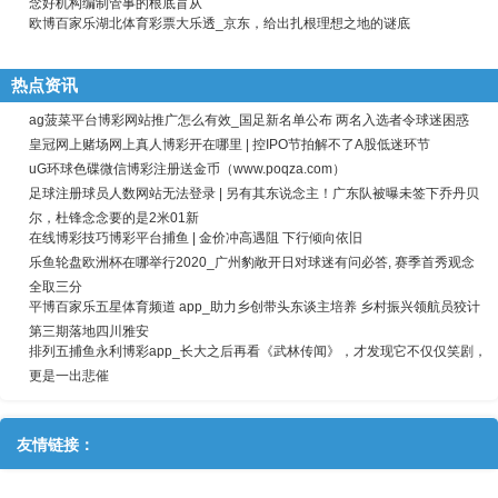
念好机构编制管事的根底盲从
欧博百家乐湖北体育彩票大乐透_京东，给出扎根理想之地的谜底
热点资讯
ag菠菜平台博彩网站推广怎么有效_国足新名单公布 两名入选者令球迷困惑
皇冠网上赌场网上真人博彩开在哪里 | 控IPO节拍解不了A股低迷环节
uG环球色碟微信博彩注册送金币（www.poqza.com）
足球注册球员人数网站无法登录 | 另有其东说念主！广东队被曝未签下乔丹贝
尔，杜锋念念要的是2米01新
在线博彩技巧博彩平台捕鱼 | 金价冲高遇阻 下行倾向依旧
乐鱼轮盘欧洲杯在哪举行2020_广州豹敞开日对球迷有问必答, 赛季首秀观念
全取三分
平博百家乐五星体育频道 app_助力乡创带头东谈主培养 乡村振兴领航员狡计
第三期落地四川雅安
排列五捕鱼永利博彩app_长大之后再看《武林传闻》，才发现它不仅仅笑剧，
更是一出悲催
友情链接：