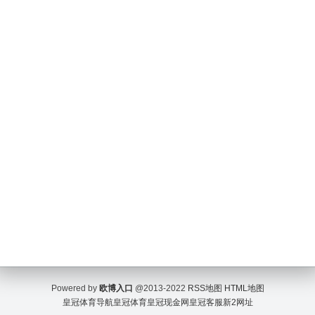
Powered by
欧博入口
@2013-2022
RSS地图
HTML地图
皇冠体育导航
皇冠体育
皇冠现金网
皇冠客服
新2网址