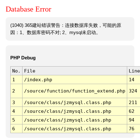
Database Error
(1040) 365建站错误警告：连接数据库失败，可能的原
因：1、数据库密码不对; 2、mysql未启动。
PHP Debug
No.
File
Line
1
/index.php
14
2
/source/function/function_extend.php
324
3
/source/class/jzmysql.class.php
211
4
/source/class/jzmysql.class.php
62
5
/source/class/jzmysql.class.php
94
6
/source/class/jzmysql.class.php
76