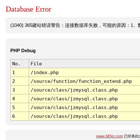
Database Error
(1040) 365建站错误警告：连接数据库失败，可能的原因：1、数
PHP Debug
No.
File
1
/index.php
2
/source/function/function_extend.php
3
/source/class/jzmysql.class.php
4
/source/class/jzmysql.class.php
5
/source/class/jzmysql.class.php
6
/source/class/jzmysql.class.php
www.365jz.com
已经将此