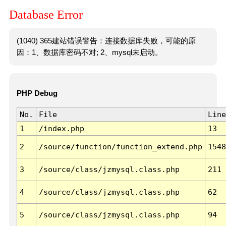
Database Error
(1040) 365建站错误警告：连接数据库失败，可能的原
因：1、数据库密码不对; 2、mysql未启动。
PHP Debug
No.
File
Line
1
/index.php
13
2
/source/function/function_extend.php
1548
3
/source/class/jzmysql.class.php
211
4
/source/class/jzmysql.class.php
62
5
/source/class/jzmysql.class.php
94