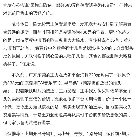
方发布公告说“因舞台隐秘，部分688元的位置调停为488元”，但并未
对此前已售出的票退差价。
献技本日，陈龙按票上位置就座后，发现我方被安排到了距离舞
台最远的场所，而与其同排即是被调停为488元的位置。更让他起火
的是，献技历程中演唱的歌曲数目大大缩水。宣传时说有36首，着力
只演唱了24首。“看宣传中的歌单有十几首是我比拟心爱的，亦然我买
票的原因，关联词临了我心爱的只唱了几首，其他的都被删除大略替
换掉了。”陈龙说。
不久前，广东东莞的王力在票务平台消耗228元购买了一张原价
为338元的“东莞潮TAI音乐节”的“早鸟票”（商家提前放出的扣头
票）。跟着献技时辰的接近，王力发现，正本我方购买时依然享受扣
头的票出现了更低的价钱，况兼在很多平台同期销售，价钱一个比一
个低。更令王力难以接收的是，确实出现了加油送票、当地某高校免
费送票等情况，于是王力念念退票再从其他平台购买价钱更低的票，
但商家示意无法进行退票。
百位推荐：上期开出号码1，为小号、奇数、1路号码，该位前7期大