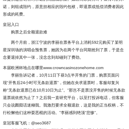
诺，则组成毁约，原意担相应的毁约包袱，即退票或抵偿消费者因此
形成的耗费。
皇冠入口
购票之后全额退款难
两个月前，浙江宁波的李丽在票务平台上消耗592元购买了某明
星深圳场的演唱会预售票，她因为在两个平台同期抢到了票，于是念
念要退掉其中一张，没念念到却碰到了费劲。
本届欧洲杯地点在哪里www.crowncasinozonehome.com
李丽告诉记者，10月11日下昼3点半开售的门票，购票页面闪
现“开售后24小时可无条款退票”，但她在央求退票时，客服却复兴
称“无条款退票已在10月10日为止”。“那岂不是票没开售的时候无条款
退票就依然为止了？之后我一直研究平台，以至打投诉电话，但客服
只会说囫囵话迷糊我。我激烈要求全额退款，这是我的正当权柄，不
行松懈他们这种耍恶棍的活动。”李丽感到绝顶“悲惨”。
皇冠客服飞机：@seo3687