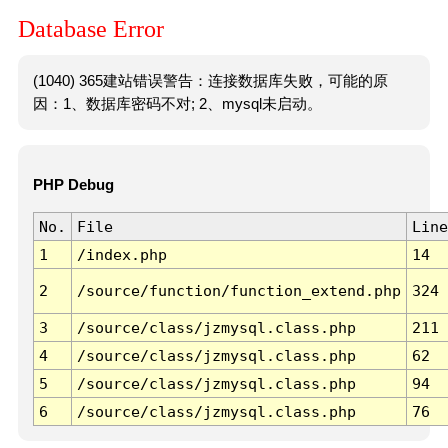
Database Error
(1040) 365建站错误警告：连接数据库失败，可能的原
因：1、数据库密码不对; 2、mysql未启动。
PHP Debug
No.
File
Line
1
/index.php
14
2
/source/function/function_extend.php
324
3
/source/class/jzmysql.class.php
211
4
/source/class/jzmysql.class.php
62
5
/source/class/jzmysql.class.php
94
6
/source/class/jzmysql.class.php
76