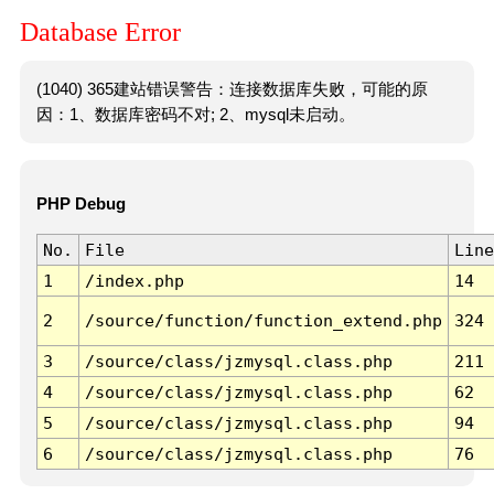
Database Error
(1040) 365建站错误警告：连接数据库失败，可能的原
因：1、数据库密码不对; 2、mysql未启动。
PHP Debug
No.
File
Line
1
/index.php
14
2
/source/function/function_extend.php
324
3
/source/class/jzmysql.class.php
211
4
/source/class/jzmysql.class.php
62
5
/source/class/jzmysql.class.php
94
6
/source/class/jzmysql.class.php
76