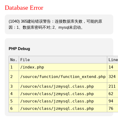
Database Error
(1040) 365建站错误警告：连接数据库失败，可能的原
因：1、数据库密码不对; 2、mysql未启动。
PHP Debug
No.
File
Line
1
/index.php
14
2
/source/function/function_extend.php
324
3
/source/class/jzmysql.class.php
211
4
/source/class/jzmysql.class.php
62
5
/source/class/jzmysql.class.php
94
6
/source/class/jzmysql.class.php
76