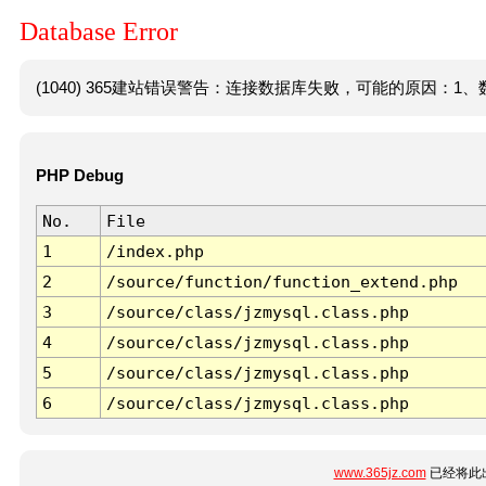
Database Error
(1040) 365建站错误警告：连接数据库失败，可能的原因：1、数
PHP Debug
No.
File
1
/index.php
2
/source/function/function_extend.php
3
/source/class/jzmysql.class.php
4
/source/class/jzmysql.class.php
5
/source/class/jzmysql.class.php
6
/source/class/jzmysql.class.php
www.365jz.com
已经将此