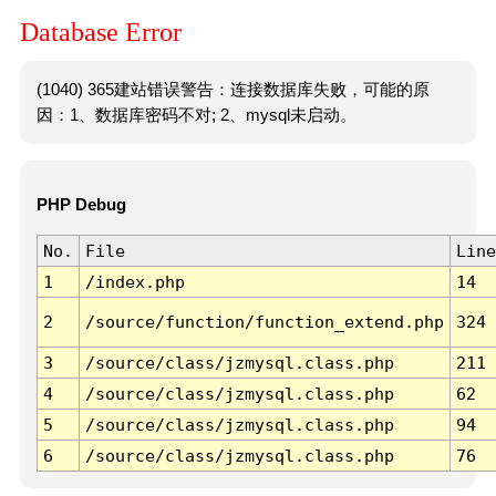
Database Error
(1040) 365建站错误警告：连接数据库失败，可能的原
因：1、数据库密码不对; 2、mysql未启动。
PHP Debug
No.
File
Line
1
/index.php
14
2
/source/function/function_extend.php
324
3
/source/class/jzmysql.class.php
211
4
/source/class/jzmysql.class.php
62
5
/source/class/jzmysql.class.php
94
6
/source/class/jzmysql.class.php
76